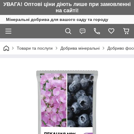
УВАГА! Оптові ціни діють лише при замовленні
на сайті!
Мінеральні добрива для вашого саду та городу
Товари та послуги
Добрива мінеральні
Добриво фосф