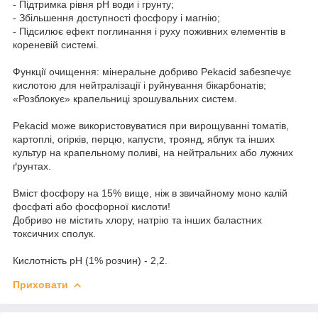
- Підтримка рівня рН води і грунту;
- Збільшення доступності фосфору і магнію;
- Підсилює ефект поглинання і руху поживних елементів в
кореневій системі.
Функції очищення: мінеральне добриво Pekacid забезпечує
кислотою для нейтралізації і руйнування бікарбонатів;
«Розблокує» крапельниці зрошувальних систем.
Pekacid може використовуватися при вирощуванні томатів,
картоплі, огірків, перцю, капусти, троянд, яблук та інших
культур на крапельному поливі, на нейтральних або лужних
ґрунтах.
Вміст фосфору на 15% вище, ніж в звичайному моно калій
фосфаті або фосфорної кислоти!
Добриво не містить хлору, натрію та інших баластних
токсичних сполук.
Кислотність рН (1% розчин) - 2,2.
Приховати