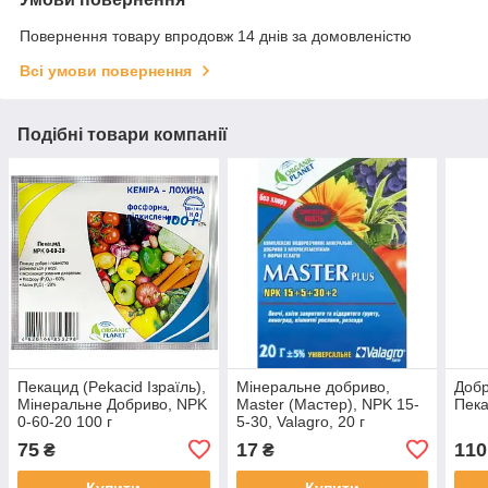
Повернення товару впродовж 14 днів за домовленістю
Всі умови повернення
Подібні товари компанії
Пекацид (Pekacid Ізраїль),
Мінеральне добриво,
Добр
Мінеральне Добриво, NPK
Master (Мастер), NPK 15-
Пека
0-60-20 100 г
5-30, Valagro, 20 г
75
17
110
₴
₴
Купити
Купити