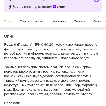
Замовлення під захистом
Опис
Характеристики
Доставка
Оплата
Умови п
Опис
Pekacid (Пекацид) NPK 0-60-20 - ефективне концентроване
фосфорно-калійне добриво, призначене для задоволення
потреб рослин в мікроелементах, а також очищення систем
крапельного поливу від вапняного і біологічного осаду.
Засмічення поливних систем є однією з основних причин
нерівномірного розвитку рослин, відповідно, знижує
врожайність і збільшує відсоток нестандартної продукції.
Тривалий полив жорсткою водою, в свою чергу, робить
недоступними такі елементи як залізо, цинк, бор, марганець,
мідь. Дефіцит цих поживних речовин провокує слабкий
розвиток кореневої системи, рослини починають хворіти.
Переваги: