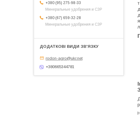
+380 (95) 275-98-33
т
д
Минеральные удобрения и СЗР
д
+380 (67) 659-32-28
я
Минеральные удобрения и СЗР
л
rodon-agro@ukr.net
+380665344781
Д
р
Н