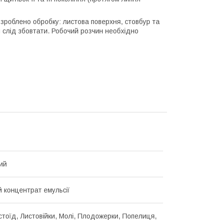
 зроблено обробку: листова поверхня, стовбур та
м слід збовтати. Робочий розчин необхідно
ий
 концентрат емульсії
истоїд, Листовійки, Молі, Плодожерки, Попелиця,