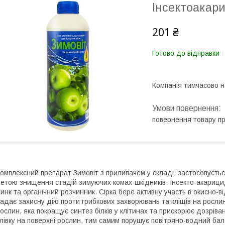
Інсектоакари
201 ₴
Готово до відправки
Компанія тимчасово 
повернення товару п
омплексний препарат Зимовіт з прилипачем у складі, застосовуєть
етою знищення стадій зимуючих комах-шкідників. Інсекто-акарицид м
инк та органічний розчинник. Сірка бере активну участь в окисно-ві
адає захисну дію проти грибкових захворювань та кліщів на росли
ослин, яка покращує синтез білків у клітинах та прискорює дозрів
лівку на поверхні рослин, тим самим порушує повітряно-водний бал