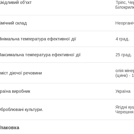
кідливий об'єкт
Тріпс, Ч
Білокрил
імічний склад
Неоргані
інімальна температура ефективної дії
4 град.
аксимальна температура ефективної дії
25 град.
олія міне
міст діючої речовини
(цинк) - 1
раїна виробник
Україна
Ягідні ку
броблювані культури.
Черешня,
Упаковка