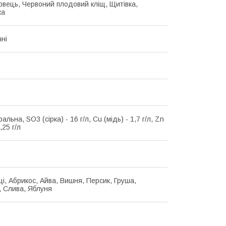
ервець, Червоний плодовий кліщ, Щитівка,
ка
чні
ральна, SO3 (сірка) - 16 г/л, Cu (мідь) - 1,7 г/л, Zn
,25 г/л
щі, Абрикос, Айва, Вишня, Персик, Груша,
 Слива, Яблуня