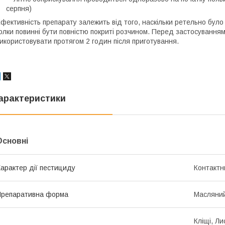
серпня)
фективність препарату залежить від того, наскільки ретельно було
олки повинні бути повністю покриті розчином. Перед застосування
икористовувати протягом 2 годин після приготування.
арактеристики
Основні
арактер дії пестициду
Контактн
репаративна форма
Масляний
Кліщі, Л