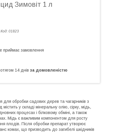
цид Зимовіт 1 л
Код:
01823
не приймає замовлення
ротягом 14 днів
за домовленістю
ся для обробки садових дерев та чагарників з
істить у складі мінеральну олію, сірку, мідь,
дновних процесах і білковому обміні, а також
нах. Мідь є важливим компонентом для росту
ання плодів. Після обробки препарат утворює
анс комах, що призводить до загибелі шкідників