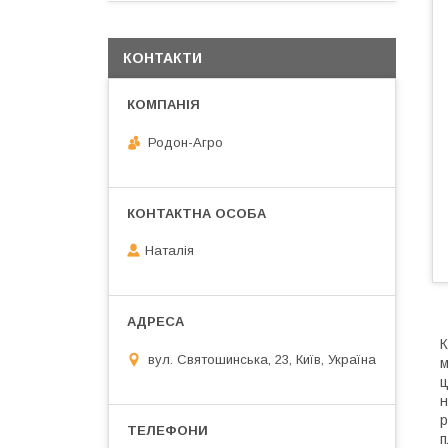
КОНТАКТИ
Родон-Агро
Наталія
К
вул. Святошинська, 23, Київ, Україна
м
ц
н
р
п