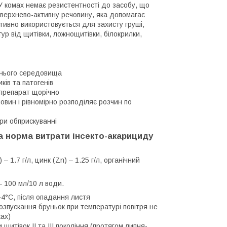
. У комах немає резистентності до засобу, що
оверхнево-активну речовину, яка допомагає
тивно використовується для захисту груші,
тур від щитівки, ложнощитівки, білокрилки,
шнього середовища
ів та патогенів
 препарат щорічно
овин і рівномірно розподіляє розчин по
ри обприскуванні
та норма витрати інсекто-акарициду
– 1.7 г/л, цинк (Zn) – 1.25 г/л, органічний
– 100 мл/10 л води.
4°C, після опадання листя
зпускання бруньок при температурі повітря не
ах)
итівок II та III покоління (протягом липня-