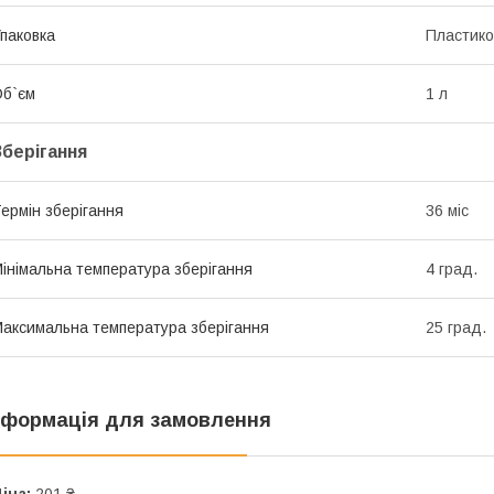
паковка
Пластико
б`єм
1 л
Зберігання
ермін зберігання
36 міс
інімальна температура зберігання
4 град.
аксимальна температура зберігання
25 град.
нформація для замовлення