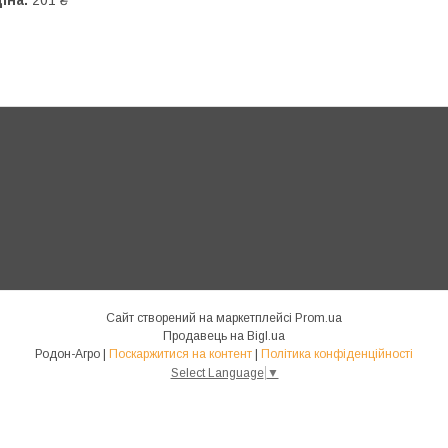
іна:
201 ₴
Сайт створений на маркетплейсі
Prom.ua
Продавець на Bigl.ua
Родон-Агро |
Поскаржитися на контент
|
Політика конфіденційності
Select Language
▼