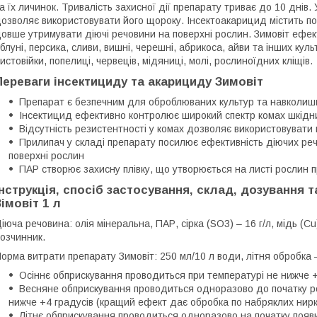
а їх личинок. Тривалість захисної дії препарату триває до 10 днів
озволяє використовувати його щороку. Інсектоакарицид містить п
овше утримувати діючі речовини на поверхні рослин. Зимовіт ефек
блуні, персика, сливи, вишні, черешні, абрикоса, айви та інших куль
истовійки, попелиці, червеців, мідяниці, молі, рослиноїдних кліщів.
Переваги інсектициду та акарициду Зимовіт
Препарат є безпечним для оброблюваних культур та навколи
Інсектицид ефективно контролює широкий спектр комах шкідник
Відсутність резистентності у комах дозволяє використовувати
Прилипач у складі препарату посилює ефективність діючих реч
поверхні рослин
ПАР створює захисну плівку, що утворюється на листі рослин п
Інструкція, спосіб застосування, склад, дозування 
Зімовіт 1 л
іюча речовина: олія мінеральна, ПАР, сірка (SO3) – 16 г/л, мідь (Cu) 
озчинник.
орма витрати препарату Зимовіт: 250 мл/10 л води, літня обробка 
Осіннє обприскування проводиться при температурі не нижче +
Весняне обприскування проводиться одноразово до початку ро
нижче +4 градусів (кращий ефект дає обробка по набряклих нирк
Літнє обприскування проводиться одноразово на початку появи щ