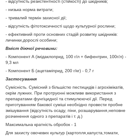
- відсутність резистентності (стійкості) до шкідників;
- низька норма витрати;
- тривалий термін захисної дії;
- відсутність фітотоксичності щодо культурної рослини;
- ефективний проти основних стадій розвитку шкідників:
личинки,дорослі особини;
Вміст діючої речовини:
- Компонент А (імідаклоприд, 100 г/л + бифентрин, 100г/л) -
9,3 мл
- Компонент Б (ацетаміприд, 200 г/кг) - 0,7 г
Застосування
Сумісність. Сумісний з більшістю пестицидів і агрохімікатів,
окрім лужних. При протруєнні можливе використання з
препаратами фунгіцидної та стимулюючої дії. Перед
приготуванням бакової суміші необхідно провести пробне
змішування (відсутність осаду, піни, розшарування,неповне
розчинення одного з препаратів і т. д.)
Максимальна кратність обробок - 1
Для захисту овочевих культур (картопля,капуста,томати,