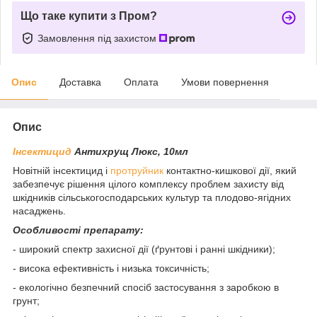
Що таке купити з Пром?
Замовлення під захистом
Опис
Доставка
Оплата
Умови повернення
Опис
Інсектицид
Антихрущ Люкс, 10мл
Новітній інсектицид і
протруйник
контактно-кишкової дії, який
забезпечує рішення цілого комплексу проблем захисту від
шкідників сільськогосподарських культур та плодово-ягідних
насаджень.
Особливості препарату:
- широкий спектр захисної дії (ґрунтові і ранні шкідники);
- висока ефективність і низька токсичність;
- екологічно безпечний спосіб застосування з заробкою в
грунт;