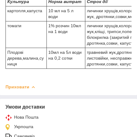
Культура
Норма витрат
Строк дії
картопля,капуста
10 мл на 5 л
личинки хрущів,колорад
води
жук, дротянки,совки,мед
томати
1% розчин 10мл
личинки хрущів,колорад
на 1 води
жук,кліщі, трипси,попели
білокрилка (закритий гру
дротянка,совки, капустя
Плодові
10мл на 5л води
травневий жук,дротянка,
дерева,малина,су
на 0,2 сотки
листовійки, несправжні
ниця
дротянки,совки, капустя
Приховати
Умови доставки
Нова Пошта
Укрпошта
Самовивіз