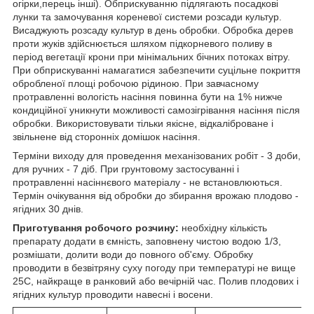
огірки,перець інші). Обприскуванню підлягають посадкові
лунки та замочування кореневої системи розсади культур.
Висаджують розсаду культур в день обробки. Обробка дерев
проти жуків здійснюється шляхом підкорневого поливу в
період вегетації крони при мінімальних бічних потоках вітру.
При обприскуванні намагатися забезпечити суцільне покриття
обробленої площі робочою рідиною. При завчасному
протравленні вологість насіння повинна бути на 1% нижче
кондиційної уникнути можливості самозігрівання насіння після
обробки. Використовувати тільки якісне, відкаліброване і
звільнене від сторонніх домішок насіння.
Терміни виходу для проведення механізованих робіт - 3 доби,
для ручних - 7 діб. При грунтовому застосуванні і
протравленні насіннєвого матеріалу - не встановлюються.
Термін очікування від обробки до збирання врожаю плодово -
ягідних 30 днів.
Приготування робочого розчину:
необхідну кількість
препарату додати в ємність, заповнену чистою водою 1/3,
розмішати, долити води до повного об'єму. Обробку
проводити в безвітряну суху погоду при температурі не вище
25С, найкраще в ранковий або вечірній час. Полив плодових і
ягідних культур проводити навесні і восени.