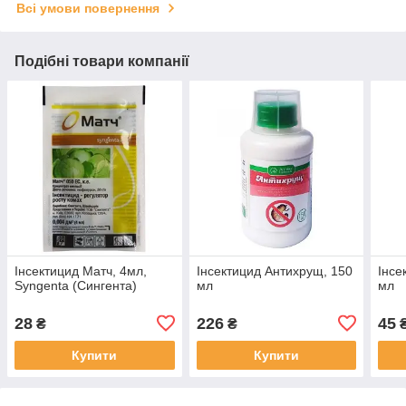
Всі умови повернення
Подібні товари компанії
Інсектицид Матч, 4мл,
Інсектицид Антихрущ, 150
Інсе
Syngenta (Сингента)
мл
мл
28
226
45
₴
₴
Купити
Купити